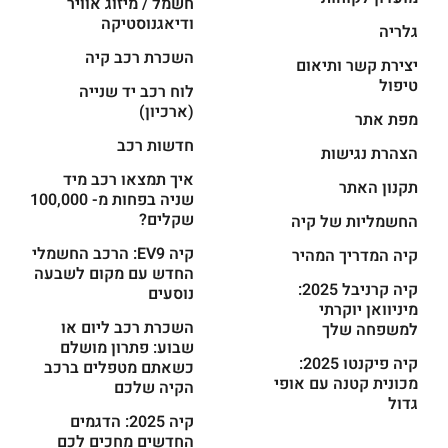
חשמל / מיזוג אוויר
ודיאגנוסטיקה
גלריה
השכרת רכב קיה
יצירת קשר ותיאום
טיפול
לוח רכב יד שנייה
(ארכיון)
מפת אתר
חדשות רכב
הצהרת נגישות
איך תמצאו רכב מיד
תקנון האתר
שניה בפחות מ- 100,000
שקלים?
החשמליות של קיה
קיה EV9: הרכב החשמלי
קיה המדריך המהיר
החדש עם מקום לשבעה
קיה קרניבל 2025:
נוסעים
מיניוואן יוקרתי
השכרת רכב ליום או
למשפחה שלך
שבוע: פתרון מושלם
קיה פיקנטו 2025:
כשאתם מטפלים ברכב
מכונית קטנה עם אופי
הקיה שלכם
גדול
קיה 2025: הדגמים
החדשים מחכים לכם