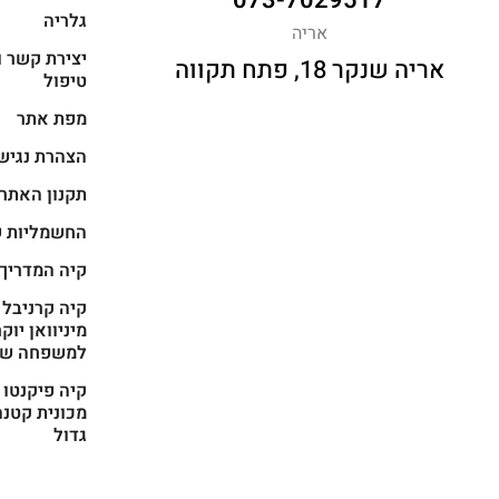
073-7029517
גלריה
אריה
יצירת קשר ו
אריה שנקר 18, פתח תקווה
טיפול
מפת אתר
הצהרת נגיש
תקנון האתר
החשמליות ש
קיה המדריך
מיניוואן יוק
למשפחה של
מכונית קטנה
גדול