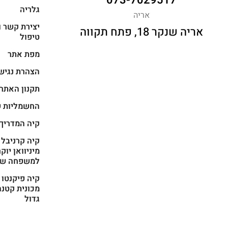
073-7029517
גלריה
אריה
יצירת קשר ו
אריה שנקר 18, פתח תקווה
טיפול
מפת אתר
הצהרת נגיש
תקנון האתר
החשמליות ש
קיה המדריך
מיניוואן יוק
למשפחה של
מכונית קטנה
גדול