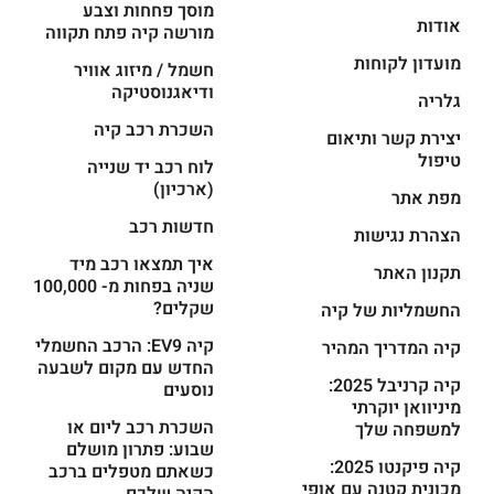
מוסך פחחות וצבע
אודות
מורשה קיה פתח תקווה
מועדון לקוחות
חשמל / מיזוג אוויר
ודיאגנוסטיקה
גלריה
השכרת רכב קיה
יצירת קשר ותיאום
טיפול
לוח רכב יד שנייה
(ארכיון)
מפת אתר
חדשות רכב
הצהרת נגישות
איך תמצאו רכב מיד
תקנון האתר
שניה בפחות מ- 100,000
שקלים?
החשמליות של קיה
קיה EV9: הרכב החשמלי
קיה המדריך המהיר
החדש עם מקום לשבעה
קיה קרניבל 2025:
נוסעים
מיניוואן יוקרתי
השכרת רכב ליום או
למשפחה שלך
שבוע: פתרון מושלם
קיה פיקנטו 2025:
כשאתם מטפלים ברכב
מכונית קטנה עם אופי
הקיה שלכם