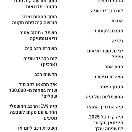
הדגמים שלנו
מוסך מורשה קיה פתח
תקווה- מכונאות
לוח רכב יד שניה
מוסך פחחות וצבע
אודות
מורשה קיה פתח תקווה
מועדון לקוחות
חשמל / מיזוג אוויר
ודיאגנוסטיקה
גלריה
השכרת רכב קיה
יצירת קשר ותיאום
טיפול
לוח רכב יד שנייה
(ארכיון)
מפת אתר
חדשות רכב
הצהרת נגישות
איך תמצאו רכב מיד
תקנון האתר
שניה בפחות מ- 100,000
שקלים?
החשמליות של קיה
קיה EV9: הרכב החשמלי
קיה המדריך המהיר
החדש עם מקום לשבעה
קיה קרניבל 2025:
נוסעים
מיניוואן יוקרתי
השכרת רכב ליום או
למשפחה שלך