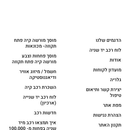
הדגמים שלנו
מוסך מורשה קיה פתח
תקווה- מכונאות
לוח רכב יד שניה
מוסך פחחות וצבע
אודות
מורשה קיה פתח תקווה
מועדון לקוחות
חשמל / מיזוג אוויר
ודיאגנוסטיקה
גלריה
השכרת רכב קיה
יצירת קשר ותיאום
טיפול
לוח רכב יד שנייה
(ארכיון)
מפת אתר
חדשות רכב
הצהרת נגישות
איך תמצאו רכב מיד
תקנון האתר
שניה בפחות מ- 100,000
שקלים?
החשמליות של קיה
קיה EV9: הרכב החשמלי
קיה המדריך המהיר
החדש עם מקום לשבעה
קיה קרניבל 2025:
נוסעים
מיניוואן יוקרתי