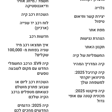
חשמל / מיזוג אוויר
ודיאגנוסטיקה
גלריה
השכרת רכב קיה
יצירת קשר ותיאום
טיפול
לוח רכב יד שנייה
(ארכיון)
מפת אתר
חדשות רכב
הצהרת נגישות
איך תמצאו רכב מיד
תקנון האתר
שניה בפחות מ- 100,000
שקלים?
החשמליות של קיה
קיה EV9: הרכב החשמלי
קיה המדריך המהיר
החדש עם מקום לשבעה
קיה קרניבל 2025:
נוסעים
מיניוואן יוקרתי
השכרת רכב ליום או
למשפחה שלך
שבוע: פתרון מושלם
קיה פיקנטו 2025:
כשאתם מטפלים ברכב
מכונית קטנה עם אופי
הקיה שלכם
גדול
קיה 2025: הדגמים
החדשים מחכים לכם