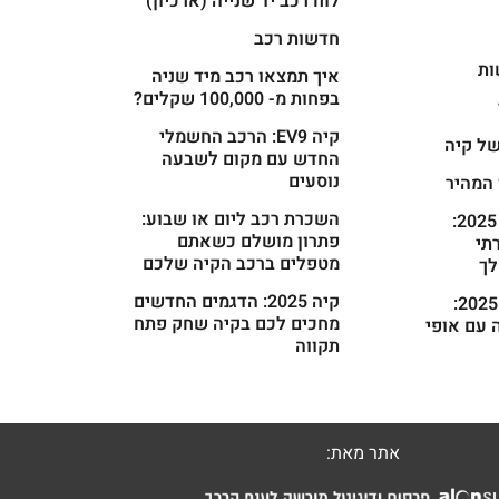
לוח רכב יד שנייה (ארכיון)
חדשות רכב
ות
איך תמצאו רכב מיד שניה
בפחות מ- 100,000 שקלים?
קיה EV9: הרכב החשמלי
ל קיה
החדש עם מקום לשבעה
נוסעים
 המהיר
השכרת רכב ליום או שבוע:
קיה קרניבל 2025:
פתרון מושלם כשאתם
רתי
מטפלים ברכב הקיה שלכם
ך
קיה 2025: הדגמים החדשים
קיה פיקנטו 2025:
מחכים לכם בקיה שחק פתח
 עם אופי
תקווה
אתר מאת: