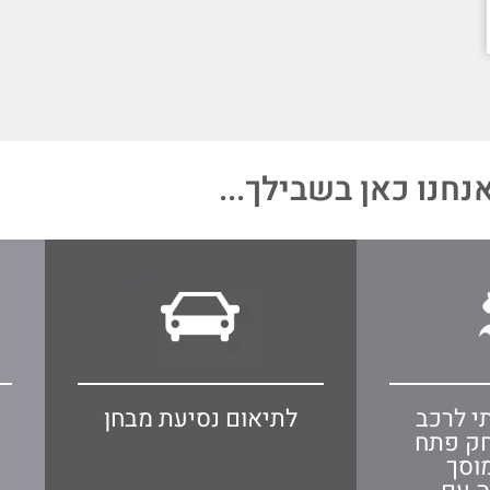
נחנו כאן בשבילך...
י לרכב
לתיאום נסיעת מבחן
חק פתח
וסך