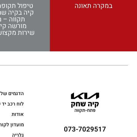
במקרה תאונה
טיפול תקופת
קיה בקיה ש
תקווה – מ
מורשה קי
שירות מקצועי
הדגמים שלנ
לוח רכב יד 
אודות
מועדון לקוח
073-7029517
גלריה