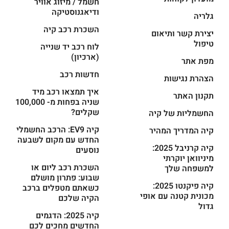
חשמל / מיזוג אוויר
ודיאגנוסטיקה
גלריה
השכרת רכב קיה
יצירת קשר ותיאום
טיפול
לוח רכב יד שנייה
(ארכיון)
מפת אתר
חדשות רכב
הצהרת נגישות
איך תמצאו רכב מיד
תקנון האתר
שניה בפחות מ- 100,000
שקלים?
החשמליות של קיה
קיה EV9: הרכב החשמלי
קיה המדריך המהיר
החדש עם מקום לשבעה
קיה קרניבל 2025:
נוסעים
מיניוואן יוקרתי
השכרת רכב ליום או
למשפחה שלך
שבוע: פתרון מושלם
קיה פיקנטו 2025:
כשאתם מטפלים ברכב
מכונית קטנה עם אופי
הקיה שלכם
גדול
קיה 2025: הדגמים
החדשים מחכים לכם